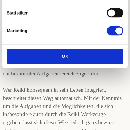
Statistiken
Reiki als Entwicklungsweg
Bestandteil aller meiner Kurse ist das Thema
Marketing
Persönlichkeitsentwicklung. Durch die Einweihung
in die Reiki-Energie und den damit verbundenen
freigesetzten Bewusstwerdungsprozessen, offenbart
OK
sich ein großes Potential zu großem persönlichen und
spirituellen Wachstum. Dabei ist jedem Reiki-Grad
ein bestimmter Aufgabenbereich zugeordnet.
Wer Reiki konsequent in sein Leben integriert,
beschreitet diesen Weg automatisch. Mit der Kenntnis
um die Aufgaben und die Möglichkeiten, die sich
insbesondere auch durch die Reiki-Werkzeuge
ergeben, lässt sich dieser Weg jedoch ganz bewusst