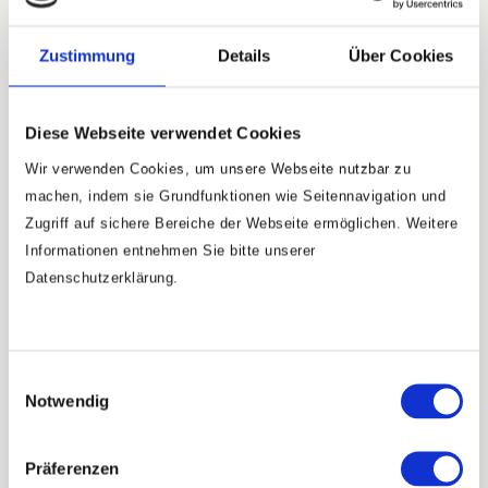
möchte dann auch lehren. Darum hast Du die
Möglichkeit nur die Einweihung in die Meister-
Zustimmung
Details
Über Cookies
Energie zu erhalten, also Reiki-Meister zu werden.
Diese Webseite verwendet Cookies
Lehrergrad
Wir
verwenden
Cookies, um unsere Webseite nutzbar zu
machen, indem sie Grundfunktionen wie Seitennavigation und
Eine Lehrerausbildung biete ich derzeit nicht an,
Zugriff auf sichere Bereiche der Webseite ermöglichen. Weitere
dennoch hier ein paar Informationen dazu:
Informationen entnehmen Sie bitte unserer
Der Weg der Lehrerschaft geht über einen längeren
Datenschutzerklärung.
Zeitraum (ca. 1 Jahr). Nach Absprache findet etwa
monatlich ein Kurstag statt. Unter anderem erlernst
Du die Einweihungszeremonien und organisierst
Einwilligungsauswahl
eigene Seminare. Wir vertiefen die Arbeit mit Reiki
Notwendig
und den Lebensregeln. Zum Schluss erhältst Du die
Einweihung in den Lehrer-Grad.
Präferenzen